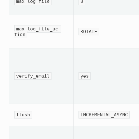
max_log_file
8
max_log_file_ac­
ROTATE
tion
verify_email
yes
flush
INCREMENTAL_ASYNC