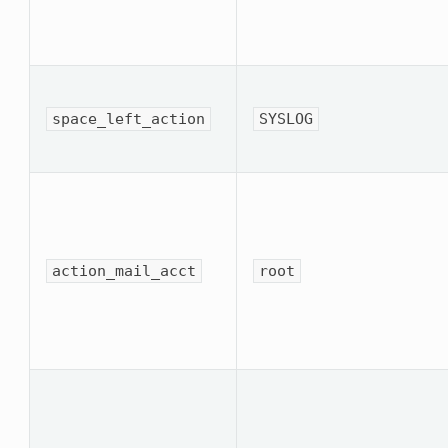
space_left_ac­tion
SYSLOG
action_mail_acct
root