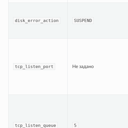
disk_error_ac­tion
SUSPEND
tcp_listen_port
Не задано
tcp_listen_queue
5