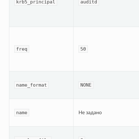
krb5_principal
auditd
freq
50
name_format
NONE
name
Не задано