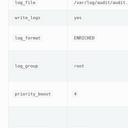
log_file
/var/log/audit/audit
write_logs
yes
log_format
ENRICHED
log_group
root
priority_boost
4