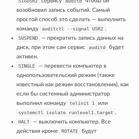
SIGUSR2
сервису
auditd
чтобы он
возобновил запись событий. Самый
простой способ это сделать — выполнить
команду
auditctl
--signal
USR2
.
SUSPEND
— прекратить запись данных на
диск, при этом сам сервис
auditd
будет
активен.
SINGLE
— перевести компьютер в
однопользовательский режим (также
известный как режим восстановления), как
если бы системный администратор
выполнил команду
telinit
1
или
systemctl
isolate
runlevel1.target
.
HALT
— выключить компьютер. Все
действия кроме
ROTATE
будут