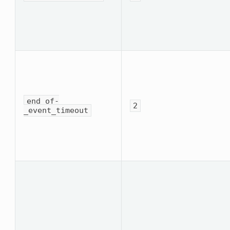
end_of­
2
_event_timeout