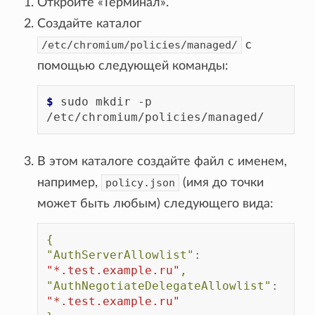
Откройте «Терминал».
Создайте каталог
/etc/chromium/policies/managed/
с
помощью следующей команды:
$ 
sudo
mkdir
-p
В этом каталоге создайте файл с именем,
например,
policy.json
(имя до точки
может быть любым) следующего вида:
{
"AuthServerAllowlist"
:
"*.test.example.ru"
,
"AuthNegotiateDelegateAllowlist"
:
"*.test.example.ru"