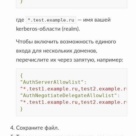
}
где
*.test.example.ru
— имя вашей
kerberos-области (realm).
Чтобы включить возможность единого
входа для нескольких доменов,
перечислите их через запятую, например:
{
"AuthServerAllowlist"
:
"*.test1.example.ru,test2.example.ru,t
"AuthNegotiateDelegateAllowlist"
:
"*.test1.example.ru,test2.example.ru,t
}
Сохраните файл.