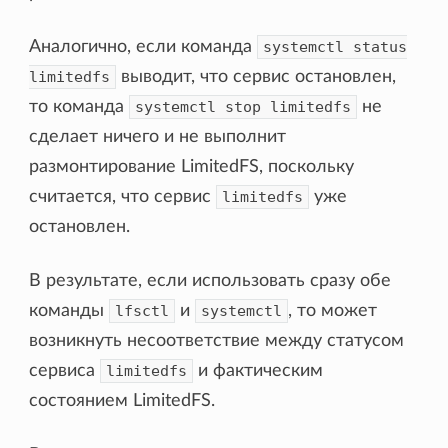
Аналогично, если команда
systemctl
status
limitedfs
выводит, что сервис остановлен,
то команда
systemctl
stop
limitedfs
не
сделает ничего и не выполнит
размонтирование LimitedFS, поскольку
считается, что сервис
limitedfs
уже
остановлен.
В результате, если использовать сразу обе
команды
lfsctl
и
systemctl
, то может
возникнуть несоответствие между статусом
сервиса
limitedfs
и фактическим
состоянием LimitedFS.