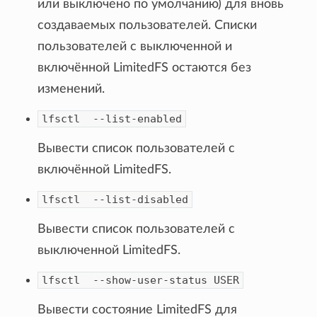
или выключено по умолчанию) для вновь
создаваемых пользователей. Списки
пользователей с выключенной и
включённой LimitedFS остаются без
изменений.
lfsctl
--list-enabled
Вывести список пользователей с
включённой LimitedFS.
lfsctl
--list-disabled
Вывести список пользователей с
выключенной LimitedFS.
lfsctl
--show-user-status
USER
Вывести состояние LimitedFS для