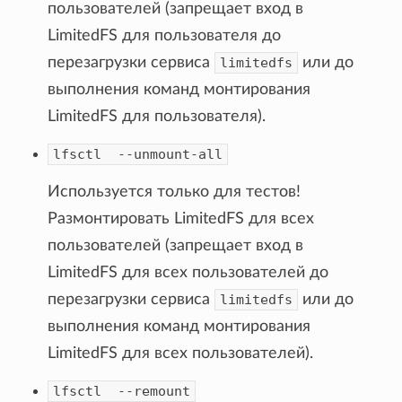
пользователей (запрещает вход в
LimitedFS для пользователя до
перезагрузки сервиса
limitedfs
или до
выполнения команд монтирования
LimitedFS для пользователя).
lfsctl
--unmount-all
Используется только для тестов!
Размонтировать LimitedFS для всех
пользователей (запрещает вход в
LimitedFS для всех пользователей до
перезагрузки сервиса
limitedfs
или до
выполнения команд монтирования
LimitedFS для всех пользователей).
lfsctl
--remount