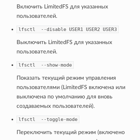
Включить LimitedFS для указанных
пользователей.
lfsctl
--disable
USER1
USER2
USER3
Выключить LimitedFS для указанных
пользователей.
lfsctl
--show-mode
Показать текущий режим управления
пользователями (LimitedFS включена или
выключена по умолчанию для вновь
создаваемых пользователей).
lfsctl
--toggle-mode
Переключить текущий режим (включено