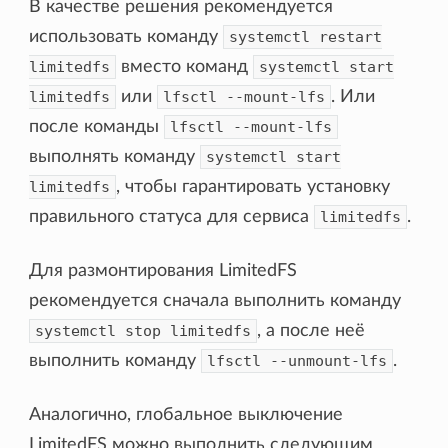
В качестве решения рекомендуется
использовать команду
systemctl
restart
limitedfs
вместо команд
systemctl
start
limitedfs
или
lfsctl
--mount-lfs
. Или
после команды
lfsctl
--mount-lfs
выполнять команду
systemctl
start
limitedfs
, чтобы гарантировать установку
правильного статуса для сервиса
limitedfs
.
Для размонтирования LimitedFS
рекомендуется сначала выполнить команду
systemctl
stop
limitedfs
, а после неё
выполнить команду
lfsctl
--unmount-lfs
.
Аналогично, глобальное выключение
LimitedFS можно выполнить следующим