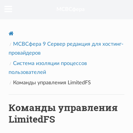
МСВСфера
МСВСфера 9 Сервер редакция для хостинг-
провайдеров
Система изоляции процессов
пользователей
Команды управления LimitedFS
Команды управления
LimitedFS